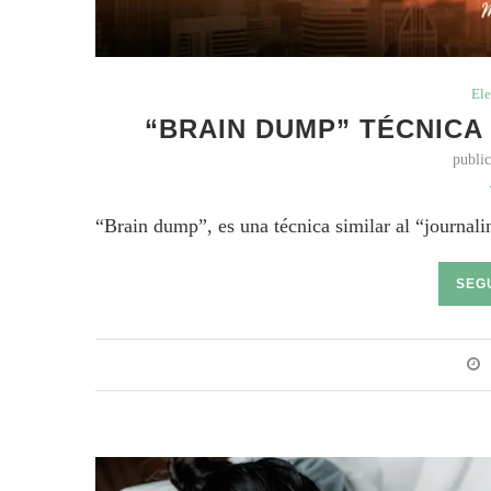
Ele
“BRAIN DUMP” TÉCNICA
publi
“Brain dump”, es una técnica similar al “journalin
SEG