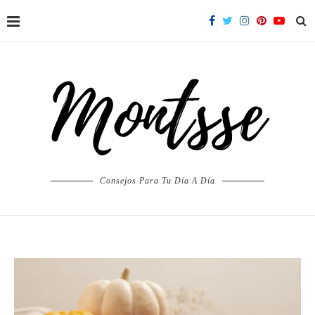
Consejos Para Tu Día A Día