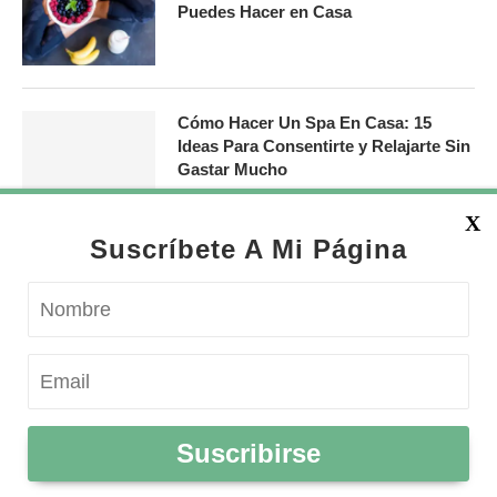
Puedes Hacer en Casa
Cómo Hacer Un Spa En Casa: 15
Ideas Para Consentirte y Relajarte Sin
Gastar Mucho
X
Suscríbete A Mi Página
Política de Devulgación
Política de Privacidad
Suscribirse
© 2019 - 2019 · Montsse.com is a participant in the Amazon Services LLC Associates
Program, an affiliate advertising program designed to provide a means for sites to
earn advertising fees by advertising and linking to amazon.com.