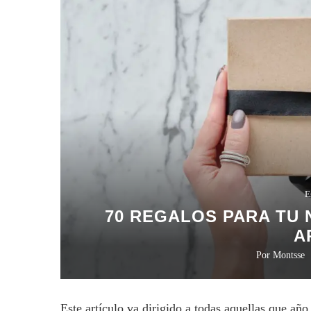
E
70 REGALOS PARA TU 
A
Por
Montsse
Este artículo va dirigido a todas aquellas que añ