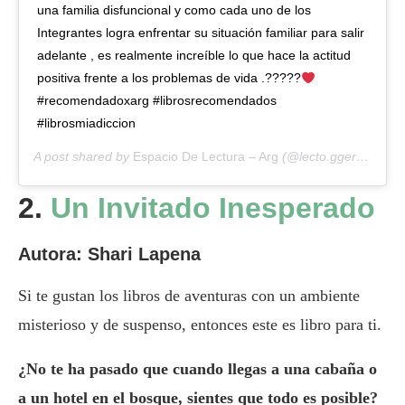
una familia disfuncional y como cada uno de los
Integrantes logra enfrentar su situación familiar para salir
adelante , es realmente increíble lo que hace la actitud
positiva frente a los problemas de vida .?‍?‍?‍??
#recomendadoxarg #librosrecomendados
#librosmiadiccion
A post shared by
Espacio De Lectura – Arg
(@lecto.gger) on
Jan
2.
Un Invitado Inesperado
Autora: Shari Lapena
Si te gustan los libros de aventuras con un ambiente
misterioso y de suspenso, entonces este es libro para ti.
¿No te ha pasado que cuando llegas a una cabaña o
a un hotel en el bosque, sientes que todo es posible?