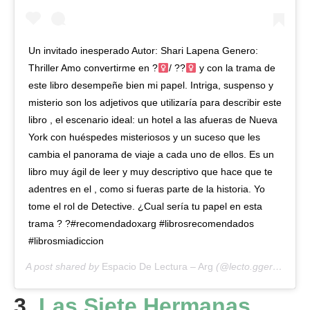
Un invitado inesperado Autor: Shari Lapena Genero:
Thriller Amo convertirme en ?‍
/ ??‍
y con la trama de
este libro desempeñe bien mi papel. Intriga, suspenso y
misterio son los adjetivos que utilizaría para describir este
libro , el escenario ideal: un hotel a las afueras de Nueva
York con huéspedes misteriosos y un suceso que les
cambia el panorama de viaje a cada uno de ellos. Es un
libro muy ágil de leer y muy descriptivo que hace que te
adentres en el , como si fueras parte de la historia. Yo
tome el rol de Detective. ¿Cual sería tu papel en esta
trama ? ?#recomendadoxarg #librosrecomendados
#librosmiadiccion
A post shared by
Espacio De Lectura – Arg
(@lecto.gger) on
Apr
3.
Las Siete Hermanas