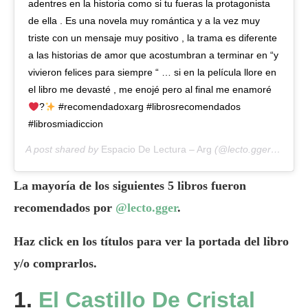
adentres en la historia como si tu fueras la protagonista
de ella . Es una novela muy romántica y a la vez muy
triste con un mensaje muy positivo , la trama es diferente
a las historias de amor que acostumbran a terminar en “y
vivieron felices para siempre “ … si en la película llore en
el libro me devasté , me enojé pero al final me enamoré
?
#recomendadoxarg #librosrecomendados
#librosmiadiccion
A post shared by
Espacio De Lectura – Arg
(@lecto.gger) on
Jan
La mayoría de los siguientes 5 libros fueron
recomendados por
@lecto.gger
.
Haz click en los títulos para ver la portada del libro
y/o comprarlos.
1.
El Castillo De Cristal