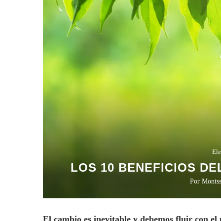
Ele
LOS 10 BENEFICIOS D
Por
Monts
El cambio es inevitable y debemos fluir con e