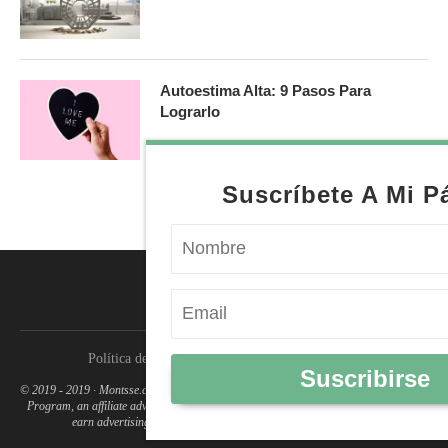
Autoestima Alta: 9 Pasos Para
Lograrlo
X
Suscríbete A Mi Página
Política de Devulgación
Política de Privacidad
Suscribirse
© 2019 - 2019 · Montsse.com is a participant in the Amazon Services LLC Associates
Program, an affiliate advertising program designed to provide a means for sites to
earn advertising fees by advertising and linking to amazon.com.