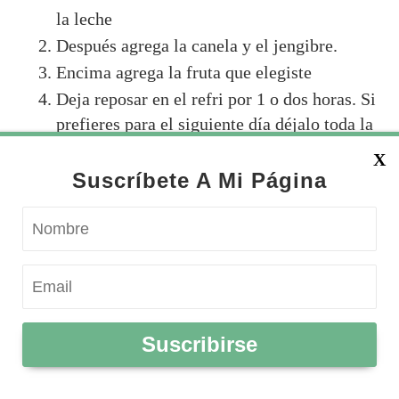
la leche
Después agrega la canela y el jengibre.
Encima agrega la fruta que elegiste
Deja reposar en el refri por 1 o dos horas. Si
prefieres para el siguiente día déjalo toda la
noche.
X
Disfruta
Suscríbete A Mi Página
Si prefieres puedes agregar una base de
rodajas de plátano, le dará un sabor dulce
extra.
BENEFICIOS:
Suscribirse
La chía ayuda a controlar los antojos
(por eso