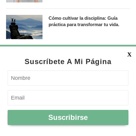
Cómo cultivar la disciplina: Guía
práctica para transformar tu vida.
X
El Apego: Relaciones, Emociones y
Suscríbete A Mi Página
Estilo De Vida
Descubre La Importancia De Meditar
Suscribirse
5 Pasos A Cómo Enfocarte En Ti Y Ser
Tu Mejor Versión.